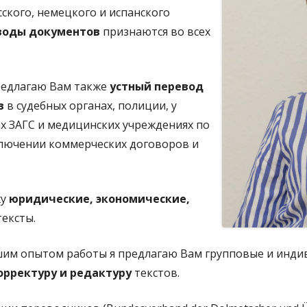
сского, немецкого и испанского
воды
документов
признаются во всех
редлагаю Вам также
устный перевод
в
в судебных органах, полиции, у
ах ЗАГС и медицинских учреждениях по
ключении коммерческих договоров и
жу
юридические, экономические,
ексты.
шим опытом работы я предлагаю Вам групповые и инд
орректуру и редактуру
текстов.