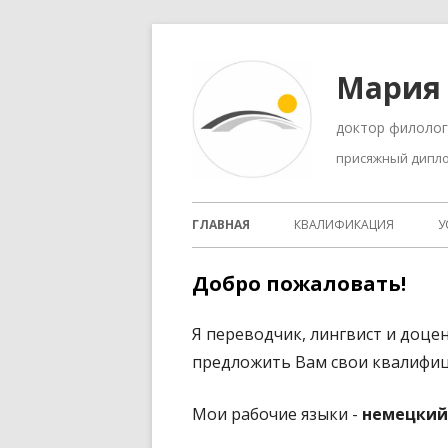
Перейти
к
Мария
содержимому
присяжный дипл
Основное
ГЛАВНАЯ
КВАЛИФИКАЦИЯ
У
меню
Добро пожаловать!
Я переводчик, лингвист и доце
предложить Вам свои квалифиц
Мои рабочие языки -
немецкий,