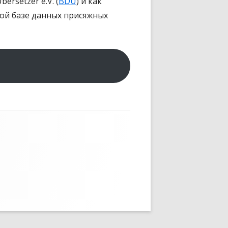
rsetzer e.V. (
BDÜ
) и как
ой базе данных присяжных