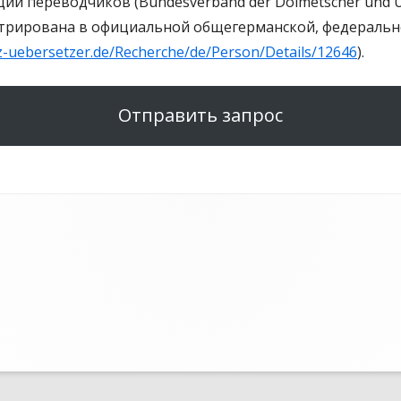
ии переводчиков (Bundesverband der Dolmetscher und Übe
трирована в официальной общегерманской, федеральн
iz-uebersetzer.de/Recherche/de/Person/Details/12646
).
Отправить запрос