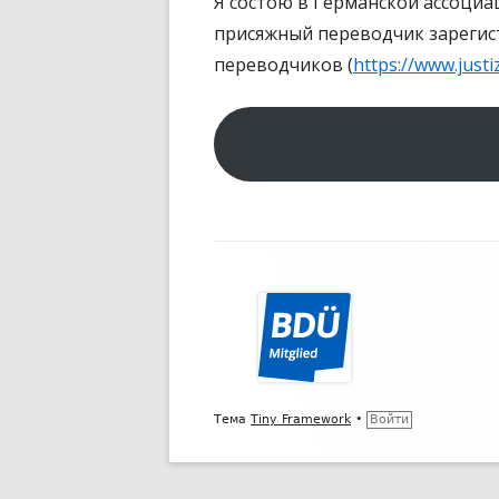
Я состою в Германской ассоциац
присяжный переводчик зарегис
переводчиков (
https://www.just
Содержимое
подвала
Тема
Tiny Framework
•
Войти