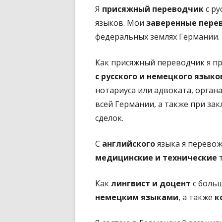
Я
присяжный переводчик
с ру
языков. Мои
заверенные пере
федеральных землях Германии.
Как присяжный переводчик я п
с русского и немецкого языко
нотариуса или адвоката, орган
всей Германии, а также при за
сделок.
С
английского
языка я перево
медицинские и технические
т
Как
лингвист и доцент
с боль
немецким языками
, а также
к